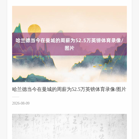
哈兰德当今在曼城的周薪为52.5万英镑体育录像/图片
2026-08-09