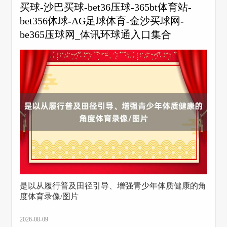
买球-沙巴买球-bet36压球-365bt体育站-
环球通入口集合
>
bet356体球-AG足球体育-金沙买球网-
be365压球网_体讯环球通入口集合
是以从履行普及田径引导、增强青少年体质健康的角
度体育录像/图片
2026-08-09